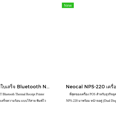
New
เครื่องพิมพ์ใบเสร็จ Bluetooth NTP-8220BT 57/80 มม.
Bluetooth Thermal Receipt Printer
ที่สุดของเครื่อง POS สำหรับธุรกิจยุค
ใบเสร็จความร้อน แบบไร้สาย พิมพ์ไว
NPS-220 มาพร้อม หน้าจอคู่ (Dual Dis
nting) ใช้ง่าย (Seamless Operation) ไม่
พนักงานขนาด 15.6" FHD และจอฝั่งลู
ินสาย (Bluetooth Connection)
(800x1280) ช่วยให้การสื่อสารระหว่าง