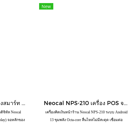
New
Neocal NPS-220 เครื่องสมาร์ท POS สองหน้าจออัจฉริยะ | ยกระดับประสบการณ์และบริการหน้าร้าน
Neocal NPS-210 เครื่อง POS จอเดี่ยว 15.6 นิ้ว สเปกแรง คุ้มราคา
ดิจิทัล Neocal
เครื่องคิดเงินหน้าร้าน Neocal NPS-210 ระบบ Android
play) จอหลักของ
13 ขุมพลัง Octa-core ลื่นไหลไม่มีสะดุด เชื่อมต่อ
กค้าขนาด 10.1"
Loyverse POS ง่าย เหมาะสำหรับร้านกาแฟ คาเฟ่ และ
ร้านค้าและลูกค้า
ร้านค้าทั่วไป