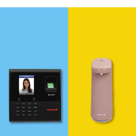
Code รวมถึงสแกนบาร์โค้ดจากหน้าจอโทรศัพท์มือถือ
แท็บเล็ต และหน้าจอคอมพิวเตอร์ได้อย่างแม่นยำ
เหมาะสำหรับร้านค้าปลีก ร้านอาหาร ร้านกาแฟ คลัง
สินค้า ธุรกิจ SME และระบบ POS ด้วยระยะเชื่อมต่อ
Wireless สูงสุด 80 เมตร แบตเตอรี่ความจุ 2,000mAh ใช้
งานต่อเนื่องได้ถึง 24 ชั่วโมง พร้อมมาตรฐาน IP54 และ
รองรับการตกกระแทกจากความสูง 1.5 เมตร