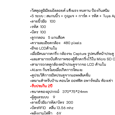
•วัสดุอลูมิเนียมอัลลอยด์ แข็งแรง ทนทาน ป้องกันสนิม
•5 ระบบ : สแกนนิ้ว + กุญแจ + การ์ด + รหัส + Tuya A
•ลายนิ้วมือ 100
•รหัส 100
•บัตร 100
•ลูกกลอน 5 แกนล็อค
•ความละเอียดกล้อง 480 pixels
•มีจอ LCDด้านใน
•เมื่อมีคนมากดกริ่ง กล้องจะ Capture รูปคนที่หน้าประตู
•และสามารถบันทึกภาพของผู้ที่กดกริ่งไว้ใน Micro SD 
•สามารถกดดูกล้องหน้าประตูจากจอ LCD ด้านใน
•Alarm กันขโมยเมื่อเกิดการงัดแงะ
•ดูประวัติการเปิดประตูจากแอพพลิเคชั่น
•เหมาะสำหรับบ้าน คอนโด ออฟฟิต อพาร์ทเม้น ห้องเช่า
•รับประกัน 2ปี
•ขนาดของอุปกรณ์ 370*75*24mm
•ผู้ดูแลระบบ 9
•ลายนิ้วมือ/รหัส/บัตร 300
•บัตรRFID คลื่น 13.56 mhz
•พลังงานไฟฟ้า 6V